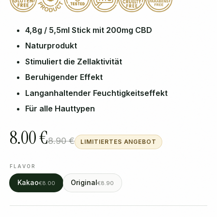
4,8g / 5,5ml Stick mit 200mg CBD
Naturprodukt
Stimuliert die Zellaktivität
Beruhigender Effekt
Langanhaltender Feuchtigkeitseffekt
Für alle Hauttypen
8.00 €
8.90 €
LIMITIERTES ANGEBOT
FLAVOR
Kakao
Original
€8.00
€8.90