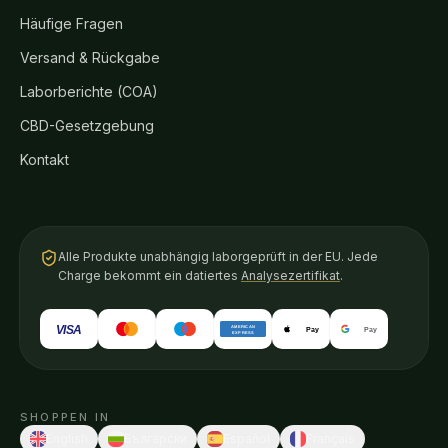
Häufige Fragen
Versand & Rückgabe
Laborberichte (COA)
CBD-Gesetzgebung
Kontakt
Alle Produkte unabhängig laborgeprüft in der EU. Jede
Charge bekommt ein datiertes
Analysezertifikat
.
VISA
AMERICAN
Pay
Pay
EXPRESS
SHOPPEN IN
English
Български
Español
Français