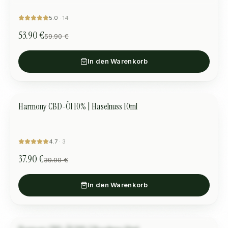
5.0
·
14
53.90 €
59.90 €
In den Warenkorb
Harmony CBD-Öl 10% | Haselnuss 10ml
HARMONIE UND BALANCE
SALE
4.7
·
3
37.90 €
39.90 €
In den Warenkorb