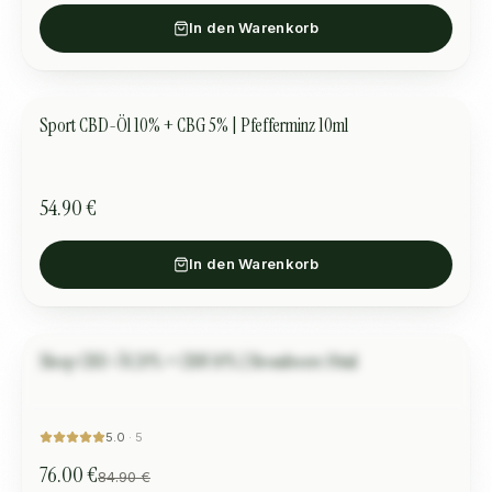
In den Warenkorb
Sport CBD-Öl 10% + CBG 5% | Pfefferminz 10ml
SPORT
54.90 €
In den Warenkorb
Sleep CBD-Öl 20% + CBN 10% | Brombeere 10ml
Amélie
SCHLAF
SALE
“
Excellent pour dormir.
”
5.0
·
5
76.00 €
84.90 €