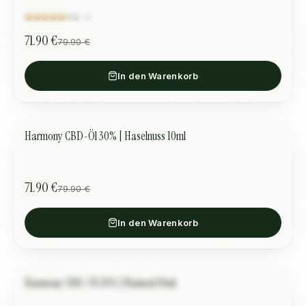
малко време.
”
4.8
·
6
71.90 €
79.90 €
In den Warenkorb
Harmony CBD-Öl 30% | Haselnuss 10ml
HARMONIE UND BALANCE
SALE
71.90 €
79.90 €
In den Warenkorb
Harmony CBD-Öl 20% | Natural 10ml
Фина Н.
HARMONIE UND BALANCE
SALE
“
Изключителна полза!
”