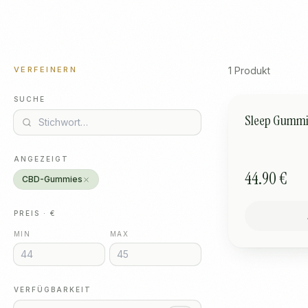
VERFEINERN
1
Produkt
SUCHE
SCHLAF
Sleep Gummie
ANGEZEIGT
44.90 €
CBD-Gummies
PREIS · €
MIN
MAX
VERFÜGBARKEIT