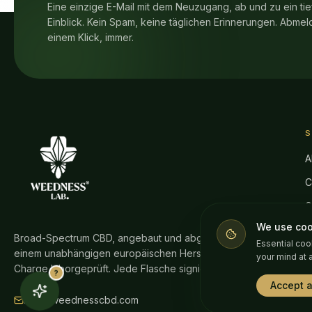
Eine einzige E-Mail mit dem Neuzugang, ab und zu ein tie
Einblick. Kein Spam, keine täglichen Erinnerungen. Abmel
einem Klick, immer.
A
C
G
We use coo
S
Broad-Spectrum CBD, angebaut und abgefüllt von
Essential coo
einem unabhängigen europäischen Hersteller. Jede
H
your mind at 
Charge laborgeprüft. Jede Flasche signiert.
?
F
Accept a
info@weednesscbd.com