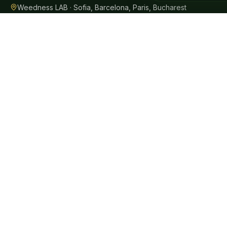
Weedness LAB · Sofia, Barcelona, Paris, Bucharest
Alle Produkte unabhängig laborgeprüft in der EU. Jede Charge b
English
Български
Español
Français
SHOPPEN IN
© 2026 Weedness CBD · In Europa mit Sorgfalt gemacht.
Diese Aussagen wurden von keiner Gesundheitsbehörde geprüft. Unsere 
diagnostizieren, zu behandeln, zu heilen oder vorzubeugen. Sprich vor 
Nur ab 18.