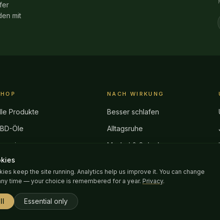
fer
den mit
SHOP
NACH WIRKUNG
lle Produkte
Besser schlafen
BD-Öle
Alltagsruhe
ummies
Muskel & Gelenk
kies
chmerzlinderung
Nach dem Training
kies keep the site running. Analytics help us improve it. You can change
autpflege
Tattoo-Pflege
any time — your choice is remembered for a year.
Privacy
.
ür Tiere
ll
Essential only