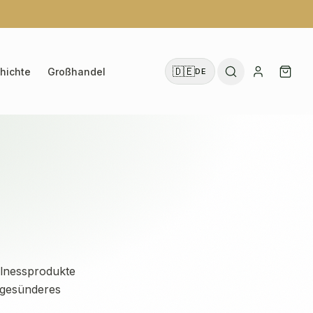
🇩🇪
hichte
Großhandel
DE
llnessprodukte
 gesünderes