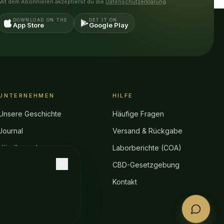
Mit dem Abonnieren akzeptierst du die
Datenschutzerklärung
.
DOWNLOAD ON THE
GET IT ON
App Store
Google Play
UNTERNEHMEN
HILFE
Unsere Geschichte
Häufige Fragen
Journal
Versand & Rückgabe
Händlersuche
Laborberichte (COA)
Empfehlungsprogramm
CBD-Gesetzgebung
Kontakt