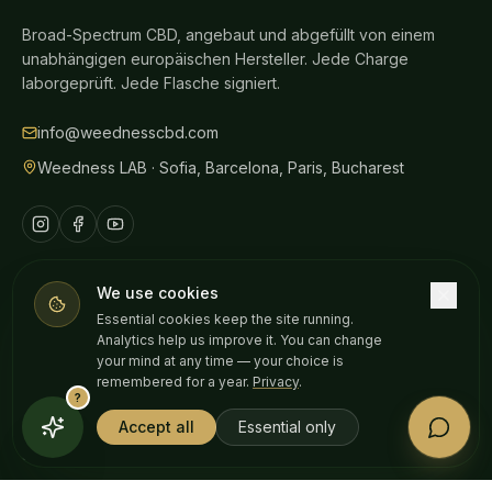
Broad-Spectrum CBD, angebaut und abgefüllt von einem
unabhängigen europäischen Hersteller. Jede Charge
laborgeprüft. Jede Flasche signiert.
info@weednesscbd.com
Weedness LAB · Sofia, Barcelona, Paris, Bucharest
We use cookies
SHOP
Essential cookies keep the site running.
Analytics help us improve it. You can change
Alle Produkte
your mind at any time — your choice is
CBD-Öle
remembered for a year.
Privacy
.
?
Gummies
Accept all
Essential only
Schmerzlinderung
Hautpflege