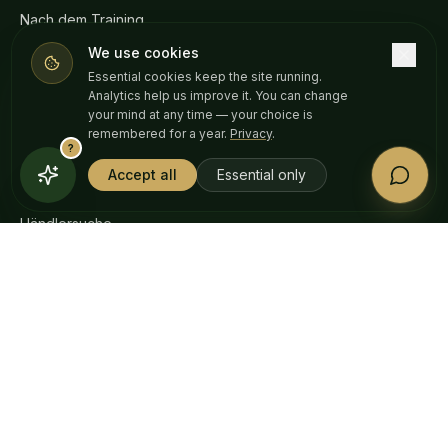
Nach dem Training
We use cookies
Tattoo-Pflege
Essential cookies keep the site running.
Analytics help us improve it. You can change
your mind at any time — your choice is
UNTERNEHMEN
remembered for a year.
Privacy
.
?
Unsere Geschichte
Accept all
Essential only
Journal
Händlersuche
Empfehlungsprogramm
HILFE
Häufige Fragen
Versand & Rückgabe
Laborberichte (COA)