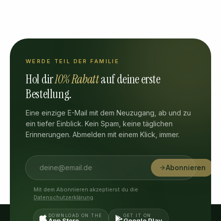
WERDE TEIL DER FAMILIE
Hol dir
10% Rabatt
auf deine erste
Bestellung.
Eine einzige E-Mail mit dem Neuzugang, ab und zu
ein tiefer Einblick. Kein Spam, keine täglichen
Erinnerungen. Abmelden mit einem Klick, immer.
Abonnieren
Mit dem Abonnieren akzeptierst du die
Datenschutzerklärung
.
DOWNLOAD ON THE
GET IT ON
App Store
Google Play