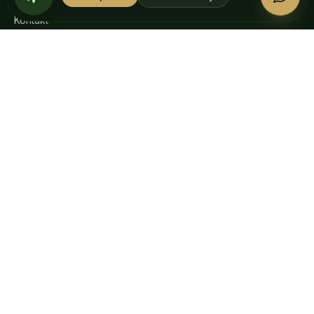
Kontakt
Alle Produkte unabhängig laborgeprüft in der EU. Jede
Charge bekommt ein datiertes
Analysezertifikat
.
VISA
AMERICAN
Pay
Pay
EXPRESS
SHOPPEN IN
English
Български
Español
Français
Română
Ελληνικά
Italiano
Deutsch
© 2026 Weedness CBD · In Europa mit Sorgfalt gemacht.