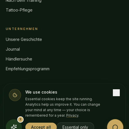
Nach dem Training
Tattoo-Pflege
UNTERNEHMEN
Unsere Geschichte
Journal
Händlersuche
Empfehlungsprogramm
HILFE
We use cookies
Häufige Fragen
Essential cookies keep the site running.
Analytics help us improve it. You can change
Versand & Rückgabe
your mind at any time — your choice is
remembered for a year.
Privacy
.
Laborberichte (COA)
?
Accept all
Essential only
CBD-Gesetzgebung