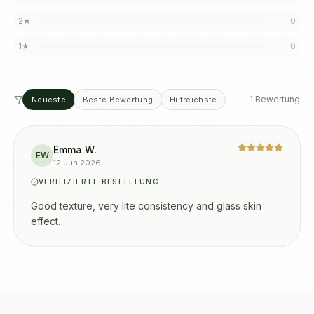
2
★
0
1
★
0
1 Bewertung
Neueste
Beste Bewertung
Hilfreichste
Emma W.
EW
12 Jun 2026
VERIFIZIERTE BESTELLUNG
Good texture, very lite consistency and glass skin
effect.