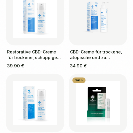
Restorative CBD-Creme
CBD-Creme für trockene,
für trockene, schuppige
atopische und zu
und zu Schuppenflechte
Ekzemen neigende Haut
39.90 €
34.90 €
neigende Haut
SALE