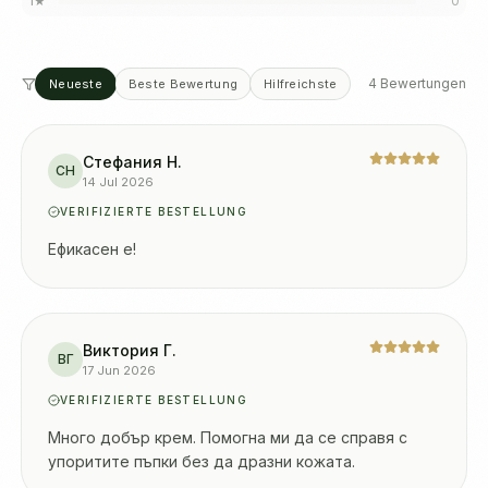
1
★
0
4 Bewertungen
Neueste
Beste Bewertung
Hilfreichste
Стефания Н.
СН
14 Jul 2026
VERIFIZIERTE BESTELLUNG
Ефикасен е!
Виктория Г.
ВГ
17 Jun 2026
VERIFIZIERTE BESTELLUNG
Много добър крем. Помогна ми да се справя с
упоритите пъпки без да дразни кожата.