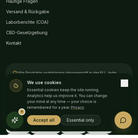
Häufige Fragen
Versand & Rückgabe
Laborberichte (COA)
CBD-Gesetzgebung
Kontakt
Alle Produkte unabhängig laborgeprüft in der EU. Jede
Charge bekommt ein datiertes
Analysezertifikat
.
We use cookies
Essential cookies keep the site running.
Analytics help us improve it. You can change
VISA
AMERICAN
Pay
Pay
EXPRESS
your mind at any time — your choice is
remembered for a year.
Privacy
.
?
Accept all
Essential only
SHOPPEN IN
English
Български
Español
Français
Română
Ελληνικά
Italiano
Deutsch