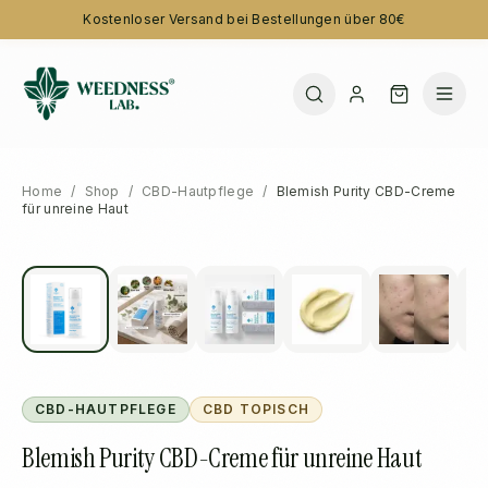
Kostenloser Versand bei Bestellungen über 80€
Home
/
Shop
/
CBD-Hautpflege
/
Blemish Purity CBD-Creme
für unreine Haut
CBD-HAUTPFLEGE
CBD TOPISCH
Blemish Purity CBD-Creme für unreine Haut