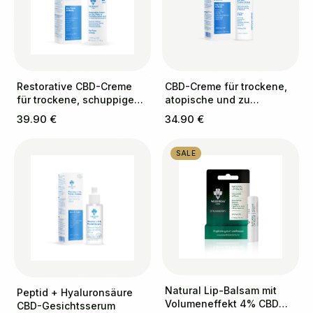
Restorative CBD-Creme
CBD-Creme für trockene,
für trockene, schuppige
atopische und zu
und zu Schuppenflechte
Ekzemen neigende Haut
39.90 €
34.90 €
neigende Haut
SALE
Natural Lip-Balsam mit
Peptid + Hyaluronsäure
Volumeneffekt 4% CBD
CBD-Gesichtsserum