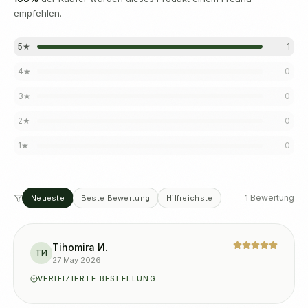
empfehlen.
5
★
1
4
★
0
3
★
0
2
★
0
1
★
0
1 Bewertung
Neueste
Beste Bewertung
Hilfreichste
Tihomira И.
TИ
27 May 2026
VERIFIZIERTE BESTELLUNG