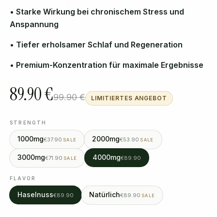
• Starke Wirkung bei chronischem Stress und
Anspannung
• Tiefer erholsamer Schlaf und Regeneration
• Premium-Konzentration für maximale Ergebnisse
89.90 €
99.90 €
LIMITIERTES ANGEBOT
STRENGTH
1000mg
2000mg
€37.90
€53.90
SALE
SALE
3000mg
4000mg
€71.90
€89.90
SALE
FLAVOR
Haselnuss
Natürlich
€89.90
€89.90
SALE