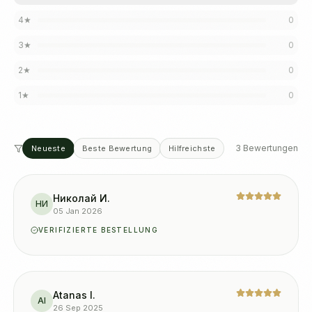
4
★
0
3
★
0
2
★
0
1
★
0
3 Bewertungen
Neueste
Beste Bewertung
Hilfreichste
Николай И.
НИ
05 Jan 2026
VERIFIZIERTE BESTELLUNG
Atanas I.
AI
26 Sep 2025