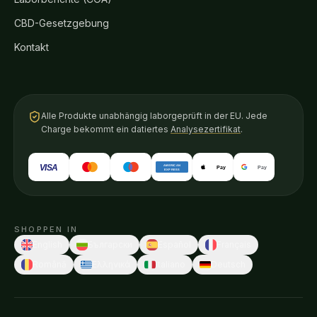
CBD-Gesetzgebung
Kontakt
Alle Produkte unabhängig laborgeprüft in der EU. Jede
Charge bekommt ein datiertes
Analysezertifikat
.
VISA
AMERICAN
Pay
Pay
EXPRESS
SHOPPEN IN
English
Български
Español
Français
Română
Ελληνικά
Italiano
Deutsch