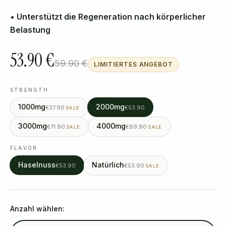
• Unterstützt die Regeneration nach körperlicher
Belastung
53.90 €
59.90 €
LIMITIERTES ANGEBOT
STRENGTH
1000mg
2000mg
€37.90
€53.90
SALE
3000mg
4000mg
€71.90
€89.90
SALE
SALE
FLAVOR
Haselnuss
Natürlich
€53.90
€53.90
SALE
Anzahl wählen: