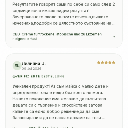
Резултатите говорят сами по себе си само след 2 
седмици вече имаше видим резултат! 
Зачервяването около пъпките изчезна,пъпките 
изчезнаха,подобри се цялостното състояние на 
кожата.
CBD-Creme für trockene, atopische und zu Ekzemen
neigende Haut
Лилияна Ц.
ЛЦ
09 Jul 2026
VERIFIZIERTE BESTELLUNG
Уникален продукт! Аз съм майка с малко дете и 
определено това е нещо без което не мога. 
Нашето поколение има желание да възпитава 
децата си с търпение и спокойствие,затова 
капките са едно добро решение,за да сме 
балансирани и да се наслаждаваме на тези 
моменти,защото те са изключително ценни. 