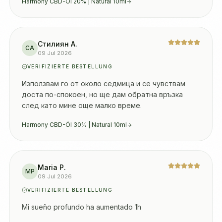
Harmony CBD-Öl 20% | Natural 10ml
Забравих и за паник атаките,така че резултатът е 
комплексен! Благодаря ви weedness за 
прекрасното обслужване и внимание!
Стилиян А.
СА
09 Jul 2026
VERIFIZIERTE BESTELLUNG
Използвам го от около седмица и се чувствам 
доста по-спокоен, но ще дам обратна връзка 
след като мине още малко време.
Harmony CBD-Öl 30% | Natural 10ml
Maria P.
MP
09 Jul 2026
VERIFIZIERTE BESTELLUNG
Mi sueño profundo ha aumentado 1h