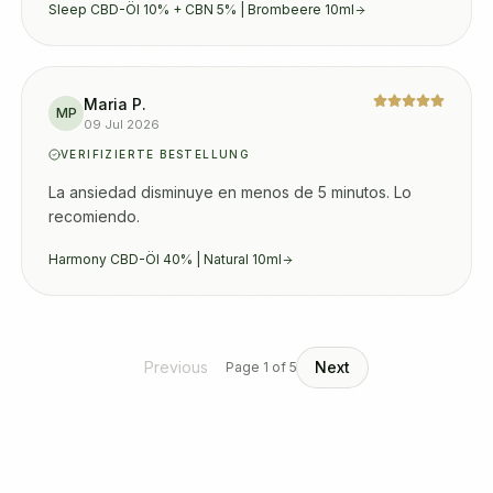
Sleep CBD-Öl 10% + CBN 5% | Brombeere 10ml
Maria P.
MP
09 Jul 2026
VERIFIZIERTE BESTELLUNG
La ansiedad disminuye en menos de 5 minutos. Lo 
recomiendo.
Harmony CBD-Öl 40% | Natural 10ml
Previous
Next
Page
1
of
5