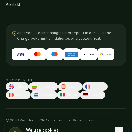
Kontakt
Alle Produkte unabhängig laborgeprüft in der EU. Jede
Charge bekommt ein datiertes
Analysezertifikat
.
VISA
AMERICAN
Pay
Pay
EXPRESS
SHOPPEN IN
English
Български
Español
Français
Română
Ελληνικά
Italiano
Deutsch
© 2026 Weedness CBD · In Europa mit Sorgfalt gemacht.
Diese Aussagen wurden von keiner Gesundheitsbehörde geprüft.
We use cookies