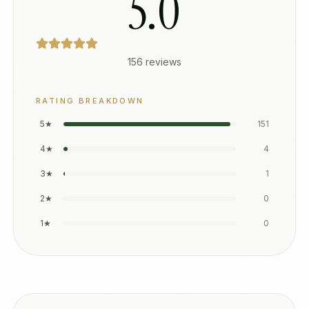
5.0
156
review
s
RATING BREAKDOWN
5
★
151
4
★
4
3
★
1
2
★
0
1
★
0