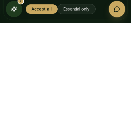
?
Schmerzlinderung
Accept all
Essential only
Hautpflege
Für Tiere
NACH WIRKUNG
Besser schlafen
Alltagsruhe
Muskel & Gelenk
Nach dem Training
Tattoo-Pflege
UNTERNEHMEN
Unsere Geschichte