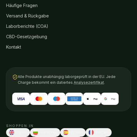
Häufige Fragen
Versand & Rückgabe
Laborberichte (COA)
CBD-Gesetzgebung
Kontakt
Alle Produkte unabhängig laborgeprüft in der EU. Jede
Charge bekommt ein datiertes
Analysezertifikat
.
VISA
AMERICAN
Pay
Pay
EXPRESS
SHOPPEN IN
English
Български
Español
Français