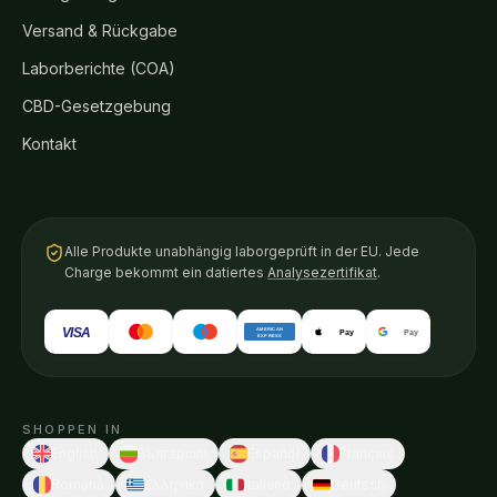
Versand & Rückgabe
Laborberichte (COA)
CBD-Gesetzgebung
Kontakt
Alle Produkte unabhängig laborgeprüft in der EU. Jede
Charge bekommt ein datiertes
Analysezertifikat
.
VISA
AMERICAN
Pay
Pay
EXPRESS
SHOPPEN IN
English
Български
Español
Français
Română
Ελληνικά
Italiano
Deutsch